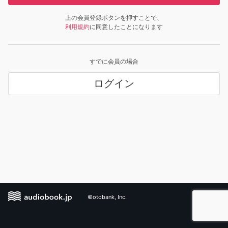
上の会員登録ボタンを押すことで、
利用規約
に同意したことになります
すでに会員の場合
ログイン
©otobank, Inc.