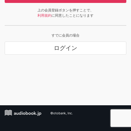
上の会員登録ボタンを押すことで、
利用規約
に同意したことになります
すでに会員の場合
ログイン
©otobank, Inc.