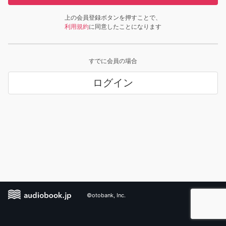
上の会員登録ボタンを押すことで、
利用規約
に同意したことになります
すでに会員の場合
ログイン
©otobank, Inc.