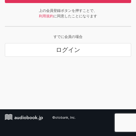
上の会員登録ボタンを押すことで、
利用規約
に同意したことになります
すでに会員の場合
ログイン
©otobank, Inc.