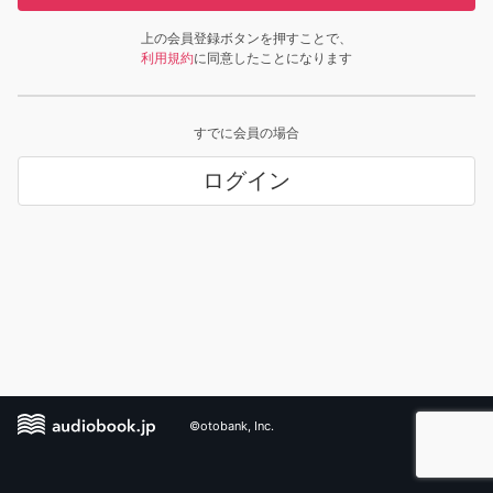
上の会員登録ボタンを押すことで、
利用規約
に同意したことになります
すでに会員の場合
ログイン
©otobank, Inc.