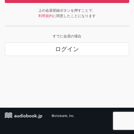
上の会員登録ボタンを押すことで、
利用規約
に同意したことになります
すでに会員の場合
ログイン
©otobank, Inc.