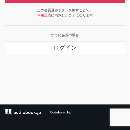
上の会員登録ボタンを押すことで、
利用規約
に同意したことになります
すでに会員の場合
ログイン
©otobank, Inc.