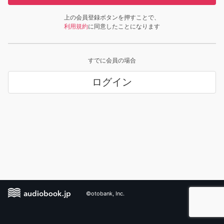
上の会員登録ボタンを押すことで、
利用規約
に同意したことになります
すでに会員の場合
ログイン
©otobank, Inc.