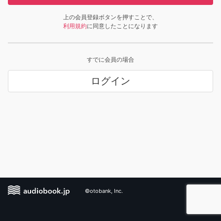
上の会員登録ボタンを押すことで、
利用規約
に同意したことになります
すでに会員の場合
ログイン
©otobank, Inc.