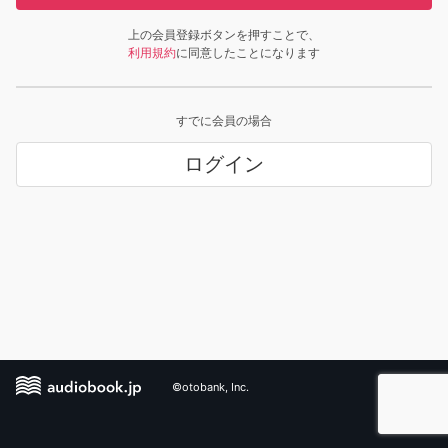
上の会員登録ボタンを押すことで、
利用規約
に同意したことになります
すでに会員の場合
ログイン
©otobank, Inc.