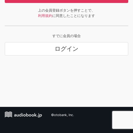
上の会員登録ボタンを押すことで、
利用規約
に同意したことになります
すでに会員の場合
ログイン
©otobank, Inc.