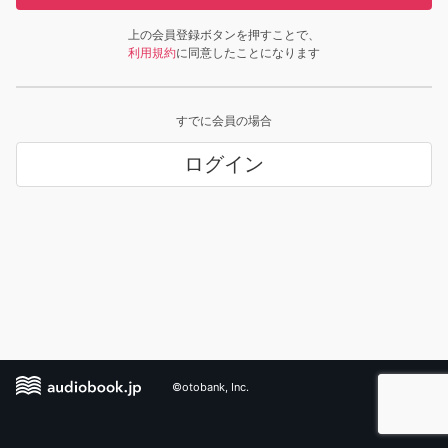
上の会員登録ボタンを押すことで、
利用規約
に同意したことになります
すでに会員の場合
ログイン
©otobank, Inc.