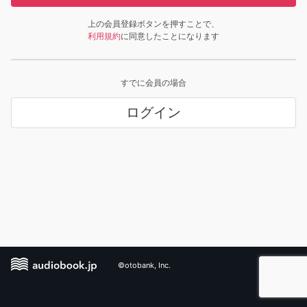
上の会員登録ボタンを押すことで、
利用規約
に同意したことになります
すでに会員の場合
ログイン
©otobank, Inc.