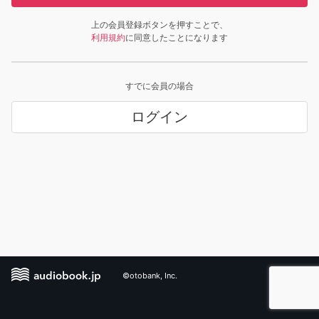
上の会員登録ボタンを押すことで、
利用規約
に同意したことになります
すでに会員の場合
ログイン
©otobank, Inc.