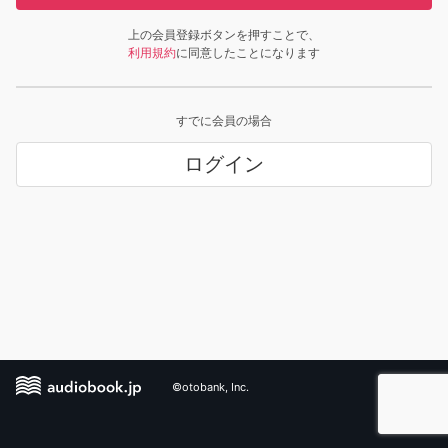
上の会員登録ボタンを押すことで、
利用規約
に同意したことになります
すでに会員の場合
ログイン
©otobank, Inc.