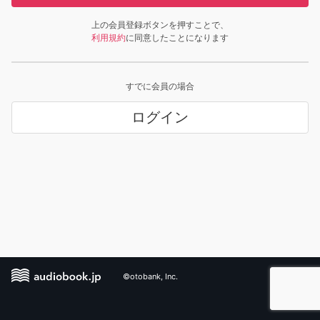
上の会員登録ボタンを押すことで、
利用規約
に同意したことになります
すでに会員の場合
ログイン
©otobank, Inc.