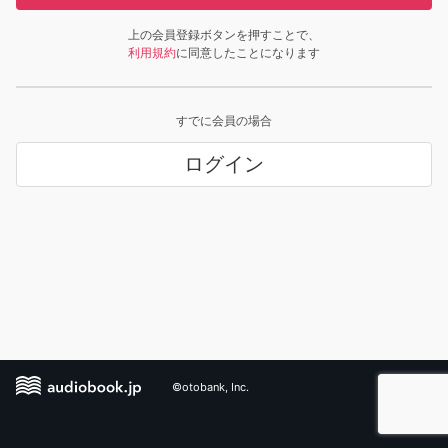
上の会員登録ボタンを押すことで、
利用規約
に同意したことになります
すでに会員の場合
ログイン
©otobank, Inc.