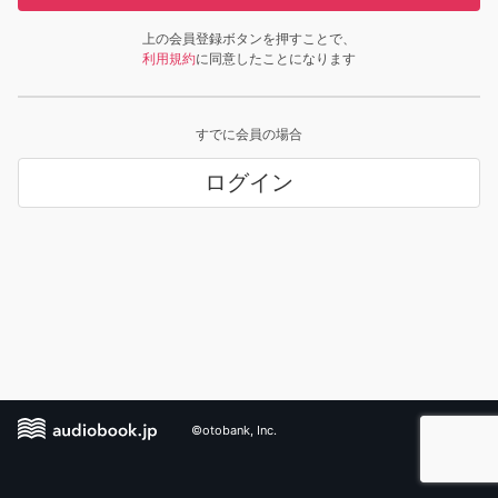
上の会員登録ボタンを押すことで、
利用規約
に同意したことになります
すでに会員の場合
ログイン
©otobank, Inc.