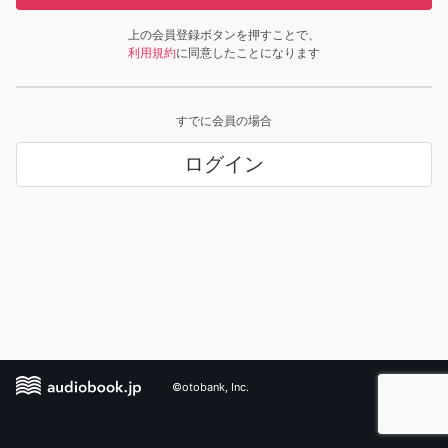
上の会員登録ボタンを押すことで、
利用規約
に同意したことになります
すでに会員の場合
ログイン
©otobank, Inc.