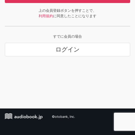
上の会員登録ボタンを押すことで、
利用規約
に同意したことになります
すでに会員の場合
ログイン
©otobank, Inc.