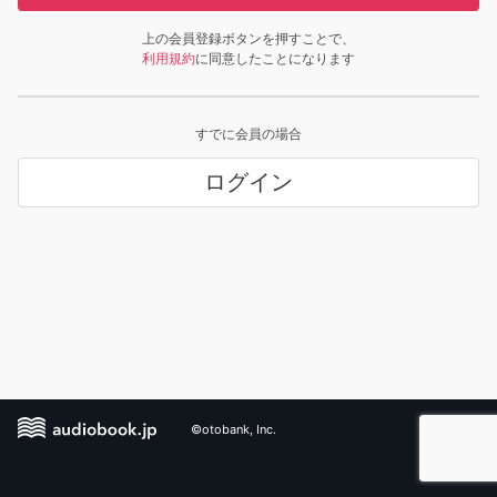
上の会員登録ボタンを押すことで、
利用規約
に同意したことになります
すでに会員の場合
ログイン
©otobank, Inc.