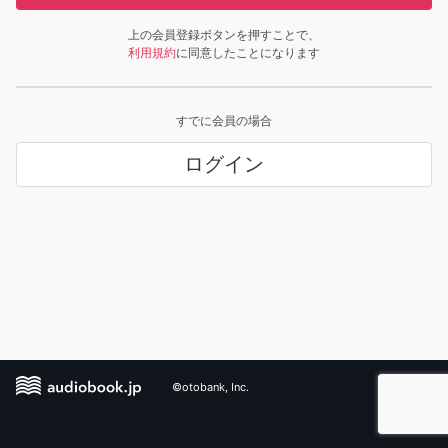
上の会員登録ボタンを押すことで、
利用規約
に同意したことになります
すでに会員の場合
ログイン
©otobank, Inc.