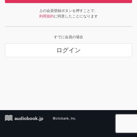
上の会員登録ボタンを押すことで、
利用規約
に同意したことになります
すでに会員の場合
ログイン
©otobank, Inc.