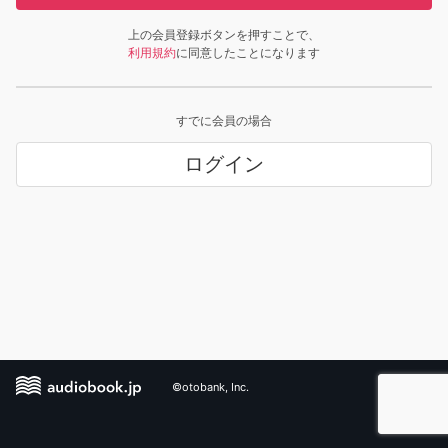
上の会員登録ボタンを押すことで、
利用規約
に同意したことになります
すでに会員の場合
ログイン
©otobank, Inc.