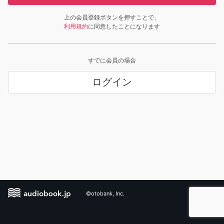
上の会員登録ボタンを押すことで、
利用規約
に同意したことになります
すでに会員の場合
ログイン
©otobank, Inc.