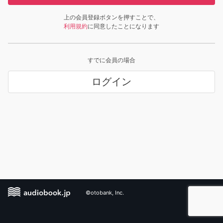
上の会員登録ボタンを押すことで、
利用規約
に同意したことになります
すでに会員の場合
ログイン
©otobank, Inc.