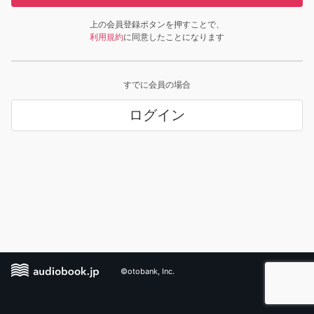
上の会員登録ボタンを押すことで、
利用規約
に同意したことになります
すでに会員の場合
ログイン
©otobank, Inc.