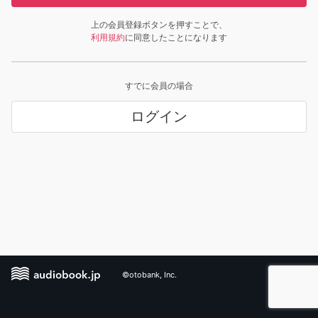
上の会員登録ボタンを押すことで、
利用規約
に同意したことになります
すでに会員の場合
ログイン
©otobank, Inc.