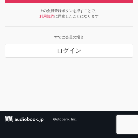
上の会員登録ボタンを押すことで、
利用規約
に同意したことになります
すでに会員の場合
ログイン
©otobank, Inc.