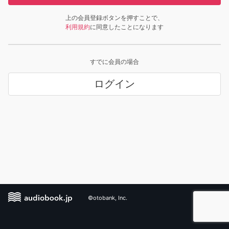
上の会員登録ボタンを押すことで、
利用規約
に同意したことになります
すでに会員の場合
ログイン
©otobank, Inc.