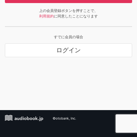
上の会員登録ボタンを押すことで、
利用規約
に同意したことになります
すでに会員の場合
ログイン
©otobank, Inc.