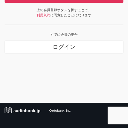
上の会員登録ボタンを押すことで、
利用規約
に同意したことになります
すでに会員の場合
ログイン
©otobank, Inc.