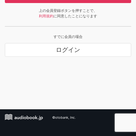
上の会員登録ボタンを押すことで、
利用規約
に同意したことになります
すでに会員の場合
ログイン
©otobank, Inc.