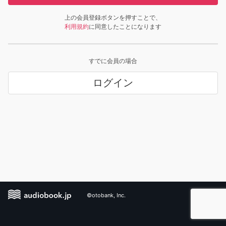
上の会員登録ボタンを押すことで、
利用規約
に同意したことになります
すでに会員の場合
ログイン
©otobank, Inc.