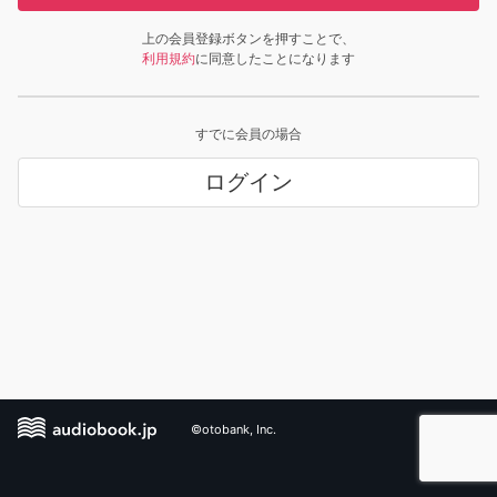
上の会員登録ボタンを押すことで、
利用規約
に同意したことになります
すでに会員の場合
ログイン
©otobank, Inc.