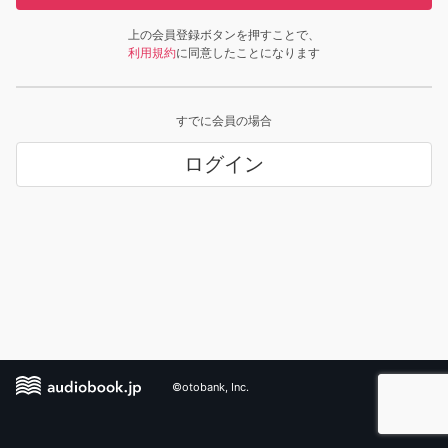
上の会員登録ボタンを押すことで、
利用規約
に同意したことになります
すでに会員の場合
ログイン
©otobank, Inc.