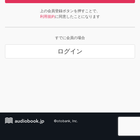
上の会員登録ボタンを押すことで、
利用規約
に同意したことになります
すでに会員の場合
ログイン
©otobank, Inc.