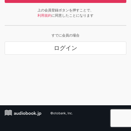
上の会員登録ボタンを押すことで、
利用規約
に同意したことになります
すでに会員の場合
ログイン
©otobank, Inc.