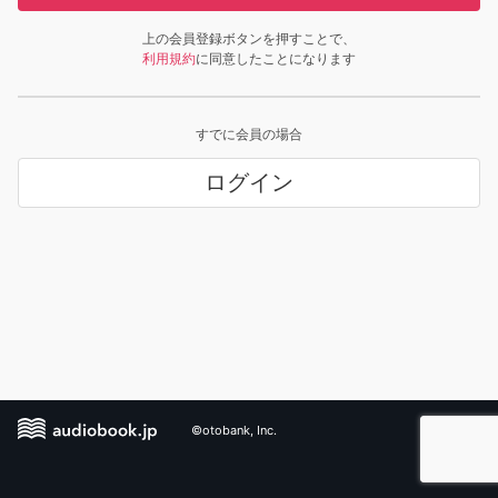
上の会員登録ボタンを押すことで、
利用規約
に同意したことになります
すでに会員の場合
ログイン
©otobank, Inc.