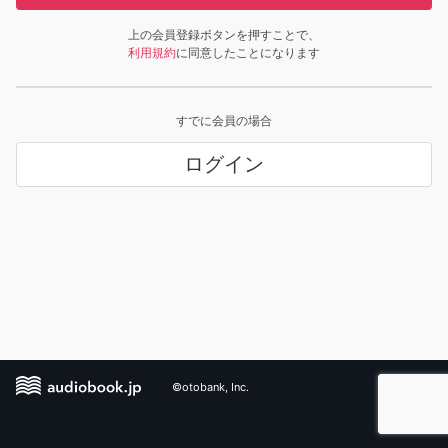
上の会員登録ボタンを押すことで、
利用規約
に同意したことになります
すでに会員の場合
ログイン
©otobank, Inc.