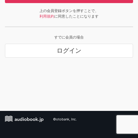
上の会員登録ボタンを押すことで、
利用規約
に同意したことになります
すでに会員の場合
ログイン
©otobank, Inc.