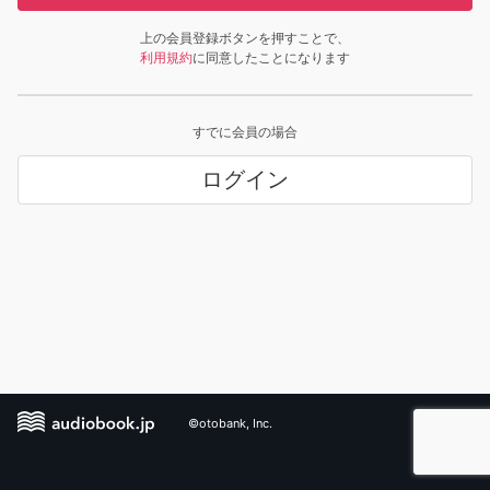
上の会員登録ボタンを押すことで、
利用規約
に同意したことになります
すでに会員の場合
ログイン
©otobank, Inc.