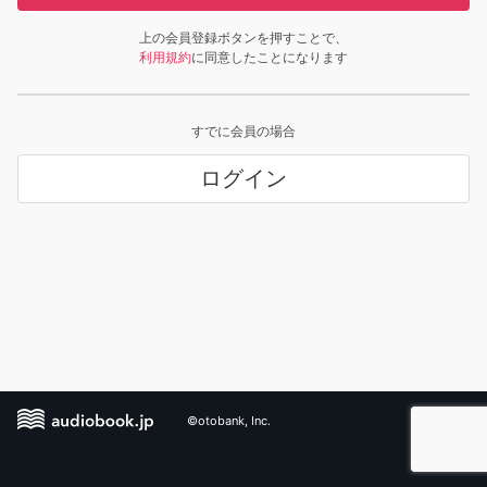
上の会員登録ボタンを押すことで、
利用規約
に同意したことになります
すでに会員の場合
ログイン
©otobank, Inc.