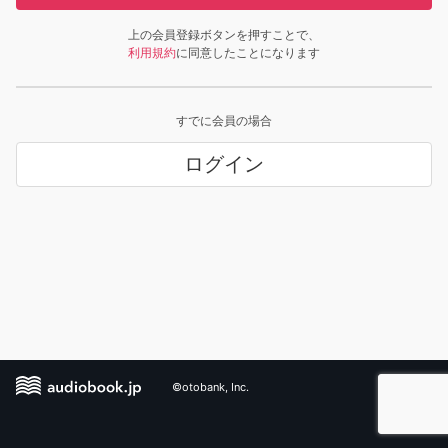
上の会員登録ボタンを押すことで、
利用規約
に同意したことになります
すでに会員の場合
ログイン
©otobank, Inc.