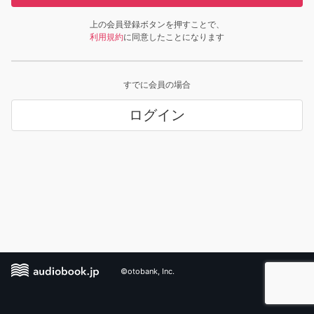
上の会員登録ボタンを押すことで、
利用規約
に同意したことになります
すでに会員の場合
ログイン
©otobank, Inc.