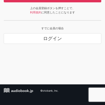
上の会員登録ボタンを押すことで、
利用規約
に同意したことになります
すでに会員の場合
ログイン
©otobank, Inc.