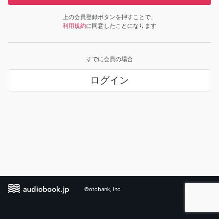
上の会員登録ボタンを押すことで、
利用規約
に同意したことになります
すでに会員の場合
ログイン
©otobank, Inc.