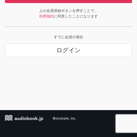
上の会員登録ボタンを押すことで、
利用規約
に同意したことになります
すでに会員の場合
ログイン
©otobank, Inc.