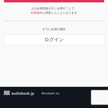
上の会員登録ボタンを押すことで、
利用規約
に同意したことになります
すでに会員の場合
ログイン
©otobank, Inc.