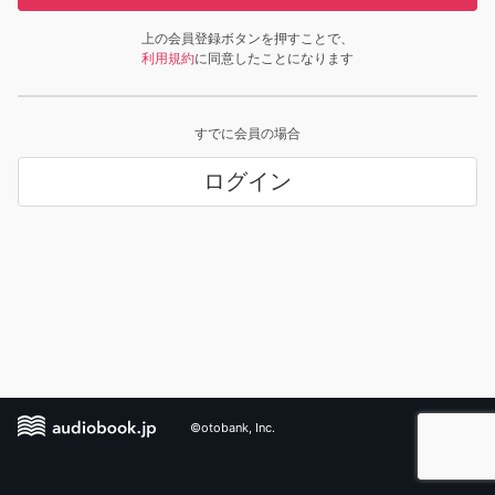
上の会員登録ボタンを押すことで、
利用規約
に同意したことになります
すでに会員の場合
ログイン
©otobank, Inc.